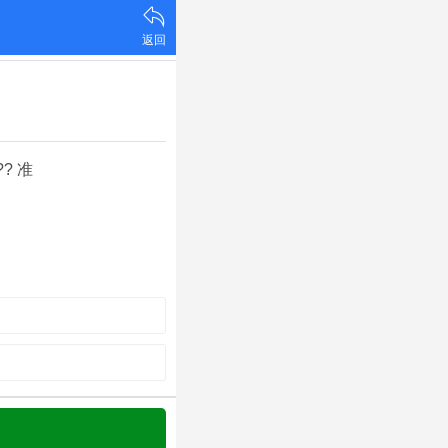
返回
?? 准