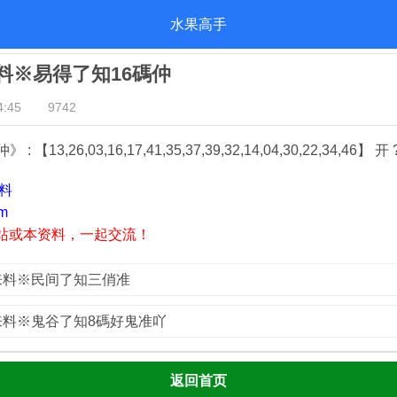
水果高手
来料※易得了知16碼仲
:45
9742
【13,26,03,16,17,41,35,37,39,32,14,04,30,22,34,46】 开 
资料
m
站或本资料，一起交流！
总来料※民间了知三俏准
总来料※鬼谷了知8碼好鬼准吖
返回首页